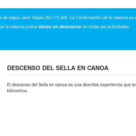
a de viajes Jaire Viajes (AV.173.AS). La Confirmación de la reserva es 
zar la reserva online
tienes un descuento
en todas las actividades.
DESCENSO DEL SELLA EN CANOA
El descenso del Sella en canoa es una divertida experiencia que te 
kilómetros.